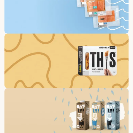
0
00
00
00
Days
Hr
Min
Sc
To Shop
Buy fish “MOWI” Every
3rd unit off -60%
0
00
00
00
Days
Hr
Min
Sc
To Shop
Get discount -15% on
Plant-Based Nuggets
0
00
00
00
Days
Hr
Min
Sc