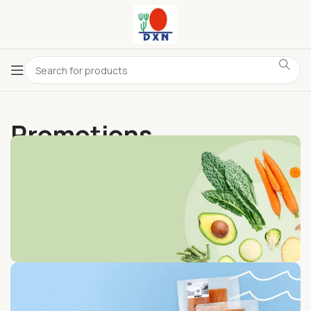
Promotions
Get Discounts on Frash
Vegetables & Fruits