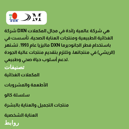
Energy Drinks
0
00
00
00
Days
Hr
Min
Sc
شركة DXN هي شركة عالمية رائدة في مجال المكملات
To Shop
الغذائية الطبيعية ومنتجات العناية الصحية، تأسست في
ماليزيا عام 1993. تشتهر DXN باستخدام فطر الجانوديرما
(الريشي) في منتجاتها، وتلتزم بتقديم منتجات عالية الجودة
لدعم أسلوب حياة صحي وطبيعي.
تصنيفات
المكملات الغذائية
الأطعمة والمشروبات
سلسلة كالو
منتجات التجميل والعناية بالبشرة
العناية الشخصية
روابط