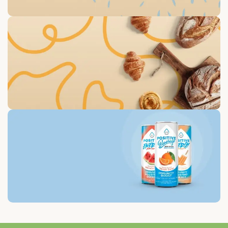
To Shop
Save up 30% on The
Original Oatly milk
0
00
00
00
Days
Hr
Min
Sc
To Shop
Free Delivery For Own
Baked Goods
0
00
00
00
Days
Hr
Min
Sc
To Shop
Save up to 35% on